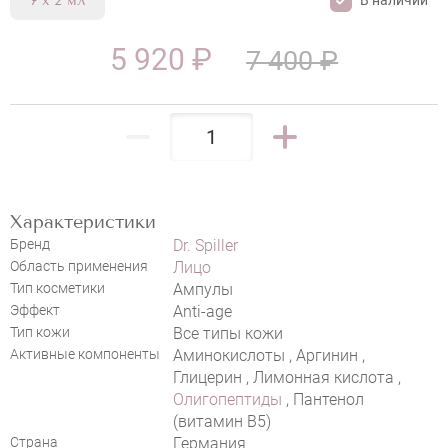
7 x 2 мл
5 920 ₽
7 400 ₽
НАПИСАТЬ ОТЗЫВ
Характеристики
Бренд
Dr. Spiller
Область применения
Лицо
DR. SPILLER THE LIFTING AMPOULE
Тип косметики
Ампулы
Эффект
Anti-age
«FROZEN LAKE»
Тип кожи
Все типы кожи
Активные компоненты
Аминокислоты , Аргинин ,
Глицерин , Лимонная кислота ,
Олигопептиды
, Пантенол
(витамин B5)
Страна
Германия