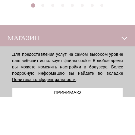
МАГАЗИН
Для предоставления услуг на самом высоком уровне
Лицо
ПОКУПАТЕЛЯМ
наш веб-сайт использует файлы cookie. В любое время
Мужчинам
вы можете изменить настройки в браузере. Более
Тело
Способы оплаты
подробную информацию вы найдете во вкладке
КОМПАНИЯ
Волосы
Политика конфиденциальности
.
Доставка товара
Дети
Обмен и возврат
ПРЕДЗАКАЗ
О нас
НОВОСТНАЯ РАССЫЛКА
ПРИНИМАЮ
Для дома
Бренды
Контакты
Акции
Программа лояльности
ОСТАВАЙТЕСЬ НА СВЯЗИ!
Скидки
Блог
Договор оферты
Даю согласие на рекламную рассылку
Политика конфиденциальности