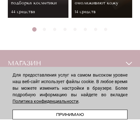
подборка косметики
омолаживают кожу
44 средствa
14 средств
МАГАЗИН
Для предоставления услуг на самом высоком уровне
Лицо
ПОКУПАТЕЛЯМ
наш веб-сайт использует файлы cookie. В любое время
вы можете изменить настройки в браузере. Более
Мужчинам
подробную информацию вы найдете во вкладке
Тело
Способы оплаты
КОМПАНИЯ
Политика конфиденциальности
.
Волосы
Доставка товара
В КОРЗИНУ
Дети
ПРИНИМАЮ
Обмен и возврат
О нас
НОВОСТНАЯ РАССЫЛКА
Для дома
Бренды
Контакты
Акции
Программа лояльности