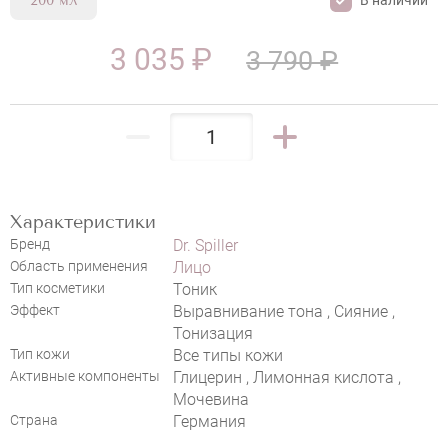
200 мл
3 035 ₽
3 790 ₽
НАПИСАТЬ ОТЗЫВ
Характеристики
DR. SPILLER CUCUMBER TONER
Бренд
Dr. Spiller
Область применения
Лицо
Тип косметики
Тоник
Эффект
Выравнивание тона , Сияние ,
Тонизация
Тип кожи
Все типы кожи
Активные компоненты
Глицерин , Лимонная кислота ,
Мочевина
Страна
Германия