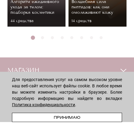
Алгоритм ежедневного
Волшебная сила
ухода за телом:
пептидов: как они
подборка косметики
омолаживают кожу
44 средствa
14 средств
МАГАЗИН
Для предоставления услуг на самом высоком уровне
наш веб-сайт использует файлы cookie. В любое время
Лицо
ПОКУПАТЕЛЯМ
вы можете изменить настройки в браузере. Более
Мужчинам
подробную информацию вы найдете во вкладке
Тело
Способы оплаты
Политика конфиденциальности
.
КОМПАНИЯ
Волосы
Доставка товара
В КОРЗИНУ
ПРИНИМАЮ
Дети
Обмен и возврат
О нас
НОВОСТНАЯ РАССЫЛКА
Для дома
Бренды
Контакты