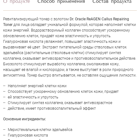
О продукте
Способ применения
Состав продукта
Ревитализирующий тонер с золотом
Dr. Oracle ReAGEN Callus Repairing
Toner
для лица обладает уникальной формулой, которая наполняет клетки
кожи энергией. Водорастворимый коллаген способствует ускоренному
обновлению клеток, придаёт коже эластичность и упругость.
Гиалуроновая кислота увлажняет, повышает эластичность кожи и
выравнивает её цвет. Экстракт питательной среды стволовых клеток
эдельвейса (растительные стволовые клетки) стимулирует синтез
коллагена, оказывает антивозрастное и противовоспалительное действие.
Биозолото стимулирует выработку коллагена, омолаживая кожу,
насыщает её влагой и кислородом, а также выступает в роли природного
антисептика. Тонер быстро впитывается, не оставляя ощущения липкости.
Наполняет энергией клетки кожи
Способствует ускоренному обновлению клеток кожи, придает
ей эластичность и упругость
Стимулирует синтез коллагена, оказывает антивозрастное
действие, имеет противовоспалительный эффект
ОЦЕНКА
Основные ингредиенты:
Меристемальные клетки эдельвейса
Отправить
Гиалуроновая кислота