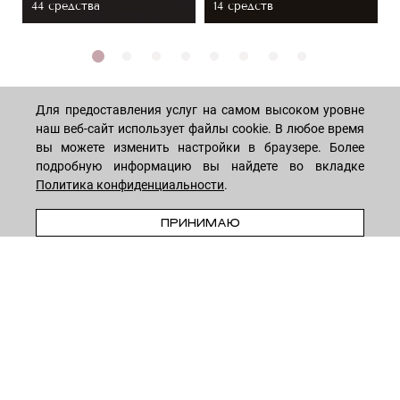
44 средствa
14 средств
Для предоставления услуг на самом высоком уровне
наш веб-сайт использует файлы cookie. В любое время
вы можете изменить настройки в браузере. Более
МАГАЗИН
подробную информацию вы найдете во вкладке
Политика конфиденциальности
.
Лицо
ПОКУПАТЕЛЯМ
В КОРЗИНУ
ПРИНИМАЮ
Мужчинам
Тело
Способы оплаты
КОМПАНИЯ
Волосы
Доставка товара
Дети
Обмен и возврат
О нас
НОВОСТНАЯ РАССЫЛКА
Для дома
Бренды
Контакты
Акции
Программа лояльности
ОСТАВАЙТЕСЬ НА СВЯЗИ!
Скидки
Блог