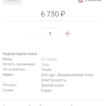
120 мл
6 730 ₽
DR. ORACLE REAGEN CALLUS
REPAIRING TONER
Характеристики
Бренд
Dr. Oracle
Область применения
Лицо
НАПИСАТЬ ОТЗЫВ
Тип косметики
Тоник
Эффект
Anti-age , Выравнивание тона ,
Эластичность
Тип кожи
Зрелая кожа
Страна
Корея