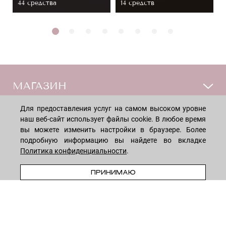
44 средствa
14 средств
МАГАЗИН
Для предоставления услуг на самом высоком уровне
Лицо
ПОКУПАТЕЛЯМ
наш веб-сайт использует файлы cookie. В любое время
Мужчинам
вы можете изменить настройки в браузере. Более
подробную информацию вы найдете во вкладке
Тело
Способы оплаты
КОМПАНИЯ
Политика конфиденциальности
.
Волосы
Доставка товара
ПРЕДЗАКАЗ
Дети
Обмен и возврат
ПРИНИМАЮ
О нас
НОВОСТНАЯ РАССЫЛКА
Для дома
Бренды
Контакты
Акции
Программа лояльности
ОСТАВАЙТЕСЬ НА СВЯЗИ!
Скидки
Блог