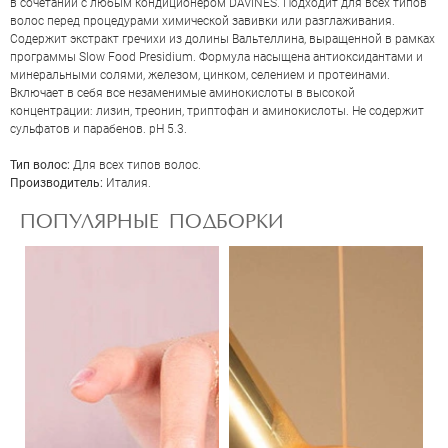
в сочетании с любым кондиционером DAVINES. Подходит для всех типов
волос перед процедурами химической завивки или разглаживания.
Содержит экстракт гречихи из долины Вальтеллина, выращенной в рамках
программы Slow Food Presidium. Формула насыщена антиоксидантами и
минеральными солями, железом, цинком, селением и протеинами.
Включает в себя все незаменимые аминокислоты в высокой
концентрации: лизин, треонин, триптофан и аминокислоты. Не содержит
сульфатов и парабенов. pH 5.3.
Тип волос:
Для всех типов волос.
ОЦЕНКА
Производитель:
Италия.
ПОПУЛЯРНЫЕ ПОДБОРКИ
Отправить