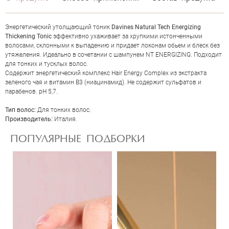
Энергетический утолщающий тоник
Davines Natural Tech Energizing
Thickening Tonic
эффективно ухаживает за хрупкими истонченными
волосами, склонными к выпадению и придает локонам обьем и блеск без
утяжеления. Идеально в сочетании с шампунем NT ENERGIZING. Подходит
для тонких и тусклых волос.
Содержит энергетический комплекс Hair Energy Complex из экстракта
зеленого чая и витамин В3 (ниацинамид). Не содержит сульфатов и
парабенов. pH 5,7.
ОЦЕНКА
Тип волос:
Для тонких волос.
П
роизводитель:
Италия.
Отправить
ПОПУЛЯРНЫЕ ПОДБОРКИ