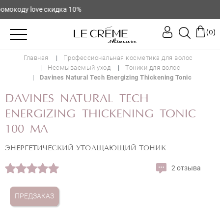
окоду love скидка 10%
(
)
0
Главная
Профессиональная косметика для волос
Несмываемый уход
Тоники для волос
Davines Natural Tech Energizing Thickening Tonic
DAVINES NATURAL TECH
ENERGIZING THICKENING TONIC
100 МЛ
ЭНЕРГЕТИЧЕСКИЙ УТОЛЩАЮЩИЙ ТОНИК
2 отзыва
ПРЕДЗАКАЗ