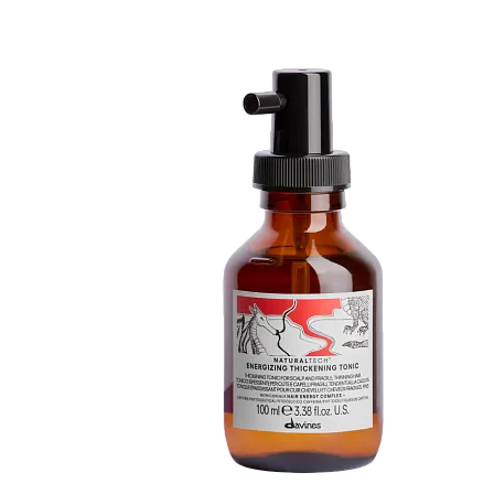
DAVINES NATURAL TECH ENERGIZING
THICKENING TONIC