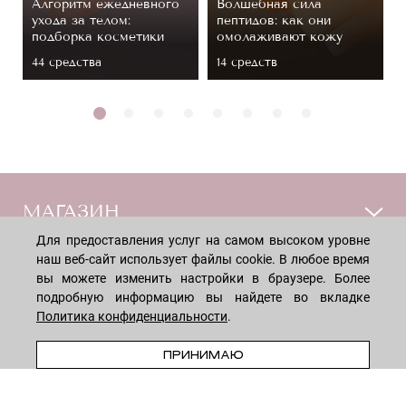
Алгоритм ежедневного
Волшебная сила
ухода за телом:
пептидов: как они
подборка косметики
омолаживают кожу
44 средствa
14 средств
МАГАЗИН
Для предоставления услуг на самом высоком уровне
наш веб-сайт использует файлы cookie. В любое время
Лицо
ПОКУПАТЕЛЯМ
вы можете изменить настройки в браузере. Более
Мужчинам
подробную информацию вы найдете во вкладке
Тело
Способы оплаты
Политика конфиденциальности
.
КОМПАНИЯ
Волосы
Доставка товара
ПРЕДЗАКАЗ
ПРИНИМАЮ
Дети
Обмен и возврат
О нас
НОВОСТНАЯ РАССЫЛКА
Для дома
Бренды
Контакты