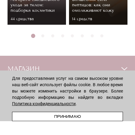
ухода за телом:
пептидов: как они
подборка косметики
омолаживают кожу
44 средствa
14 средств
МАГАЗИН
Для предоставления услуг на самом высоком уровне
Лицо
наш веб-сайт использует файлы cookie. В любое время
ПОКУПАТЕЛЯМ
вы можете изменить настройки в браузере. Более
Мужчинам
подробную информацию вы найдете во вкладке
Тело
Способы оплаты
Политика конфиденциальности
.
КОМПАНИЯ
Волосы
Доставка товара
ПРЕДЗАКАЗ
ПРИНИМАЮ
Дети
Обмен и возврат
О нас
НОВОСТНАЯ РАССЫЛКА
Для дома
Бренды
Контакты