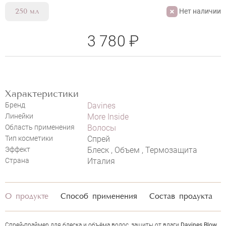
Нет наличии
250 мл
3 780 ₽
DAVINES BLOW DRY PRIMER
НАПИСАТЬ ОТЗЫВ
Характеристики
Бренд
Davines
Линейки
More Inside
Область применения
Волосы
Тип косметики
Спрей
Эффект
Блеск , Объем , Термозащита
Страна
Италия
О продукте
Способ применения
Состав продукта
Спрей-праймер для блеска и объёма волос, защиты от влаги
Davines Blow