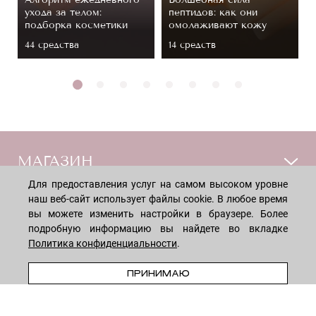
ухода за телом:
пептидов: как они
подборка косметики
омолаживают кожу
44 средствa
14 средств
МАГАЗИН
Для предоставления услуг на самом высоком уровне
наш веб-сайт использует файлы cookie. В любое время
Лицо
ПОКУПАТЕЛЯМ
вы можете изменить настройки в браузере. Более
Мужчинам
подробную информацию вы найдете во вкладке
Тело
Способы оплаты
Политика конфиденциальности
.
КОМПАНИЯ
Волосы
Доставка товара
ПРЕДЗАКАЗ
ПРИНИМАЮ
Дети
Обмен и возврат
О нас
НОВОСТНАЯ РАССЫЛКА
Для дома
Бренды
Контакты