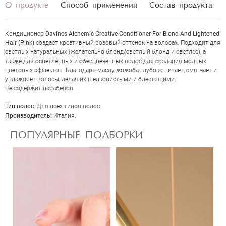
О продукте
Способ применения
Состав продукта
Кондиционер
Davines Alchemic Creative Conditioner For Blond And Lightened
Hair (Pink)
создает креативный розовый оттенок на волосах. Подходит для
светлых натуральных (желательно блонд/светлый блонд и светлее), а
также для осветленных и обесцвеченных волос для создания модных
цветовых эффектов. Благодаря маслу жожоба глубоко питает, смягчает и
увлажняет волосы, делая их шелковистыми и блестящими.
Не содержит парабенов
ОЦЕНКА
Тип волос:
Для всех типов волос.
Производитель:
Италия.
Отправить
ПОПУЛЯРНЫЕ ПОДБОРКИ