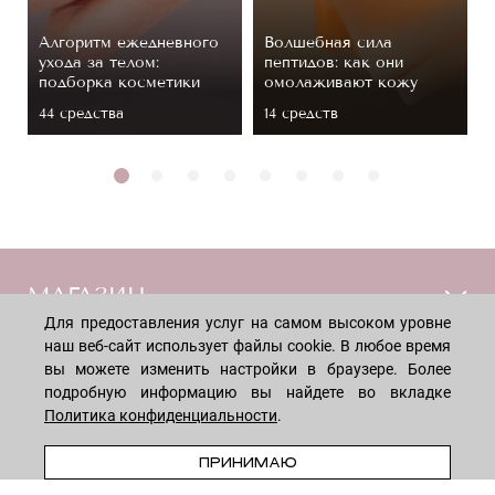
Алгоритм ежедневного
Волшебная сила
ухода за телом:
пептидов: как они
подборка косметики
омолаживают кожу
44 средствa
14 средств
МАГАЗИН
Для предоставления услуг на самом высоком уровне
наш веб-сайт использует файлы cookie. В любое время
Лицо
ПОКУПАТЕЛЯМ
вы можете изменить настройки в браузере. Более
Мужчинам
подробную информацию вы найдете во вкладке
Тело
Политика конфиденциальности
.
Способы оплаты
КОМПАНИЯ
Волосы
ПРЕДЗАКАЗ
Доставка товара
ПРИНИМАЮ
Дети
Обмен и возврат
О нас