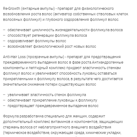
Re-Growth (янтарные ампулы) - препарат для физиологического
возобновления роста волос (активатор собственных стволовых клеток
волосяных фолликул) и глубокого оздоровления фолликул волос.
обеспечивает цикличность жизнедеятельности фолликула волоса
способствует регенерации фолликула волоса
оздоравливает фолликулы волос
возобновляет физиологический рост новых волос
Anti-Hair Loss (прозрачные ампулы) - препарат для предотвращения
НАПИСАТЬ ОТЗЫВ
преждевременного выпадения волос в фазе роста.Антиандрогенные
компоненты и пептидный комплекс придают эластичность стенкам
фолликул волос и увеличивают способность луковиц оставаться
прикрепленными к фолликулу волоса, в результате чего достигается
CRESCINA TRANSDERMIC HFSC 100%
значительное снижение потери существующих волос
COMPLETE TREATMENT (RE-GROWTH
увеличивает эластичность стенок фолликула
+ ANTI-HAIR LOSS) 500 10+10 Х 3,5
обеспечивает прикрепление луковицы к фолликулу
предотвращает преждевременное выпадение волос
МЛ
Формула разработанна специально для женщин, содержит
дополнительный комплекс витаминов и компонентов, защищающих
стержень волоса от неблагоприятного внешнего воздействия
(термическое воздействие, окружающая среда, химические укладки,