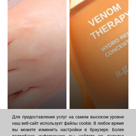
Для предоставления услуг на самом высоком уровне
Алгоритм ежедневного
Волшебная сила
наш веб-сайт использует файлы cookie. В любое время
ухода за телом:
пептидов: как они
подборка косметики
омолаживают кожу
вы можете изменить настройки в браузере. Более