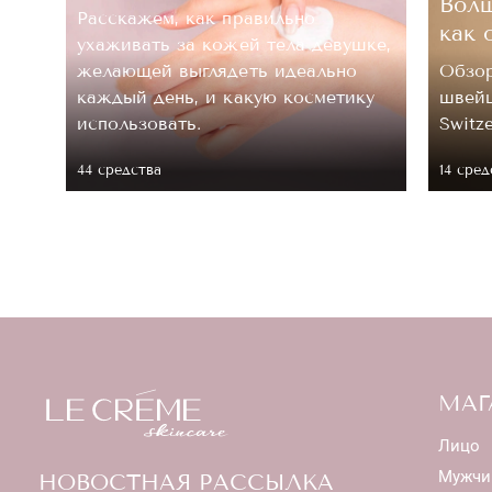
Волш
Расскажем, как правильно
как 
ухаживать за кожей тела девушке,
.
желающей выглядеть идеально
Обзор
каждый день, и какую косметику
швейц
 ее
использовать.
Switz
44 средствa
14 сред
МАГ
Лицо
Мужчи
НОВОСТНАЯ РАССЫЛКА