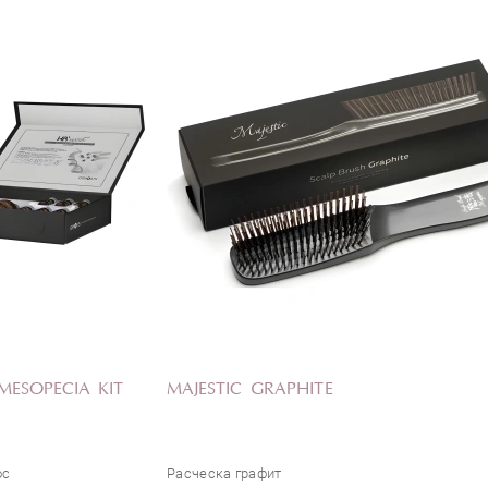
MESOPECIA KIT
MAJESTIC GRAPHITE
ос
Расческа графит