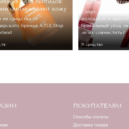
ебная сила пептидов:
занятий спорто
они омолаживают кожу
Спорт, как известно
 на средства от
молодости и красот
арского бренда A.G.E.Stop
правильный уход з
erland
ли их совместить?
ств
71 средство
АЗИН
ПОКУПАТЕЛЯМ
Способы оплаты
нам
Доставка товара