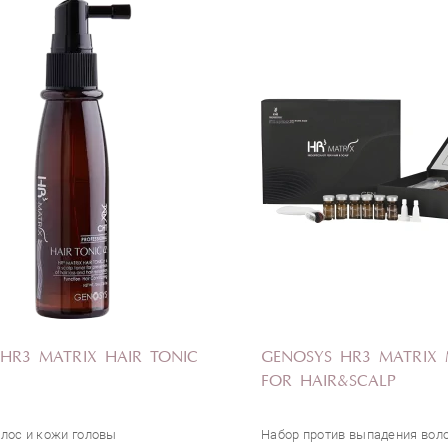
ОЦЕНКА
Отправить
HR3 MATRIX HAIR TONIC
GENOSYS HR3 MATRIX 
FOR HAIR&SCALP
олос и кожи головы
Набор против выпадения вол