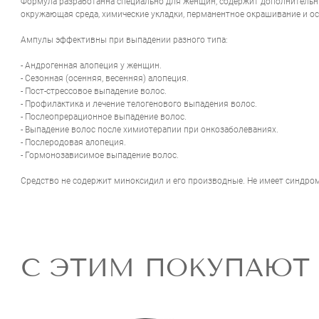
Формула разработанна специально для женщин, содержит дополнительн
окружающая среда, химические укладки, перманентное окрашивание и о
Ампулы эффективны при выпадении разного типа:
- Андрогенная алопеция у женщин.
- Сезонная (осенняя, весенняя) алопеция.
- Пост-стрессовое выпадение волос.
- Профилактика и лечение телогенового выпадения волос.
- Послеопрерационное выпадение волос.
- Выпадение волос после химиотерапии при онкозаболеваниях.
- Послеродовая алопеция.
- Гормонозависимое выпадение волос.
Средство не содержит миноксидил и его производные. Не имеет синдром
С ЭТИМ ПОКУПАЮТ