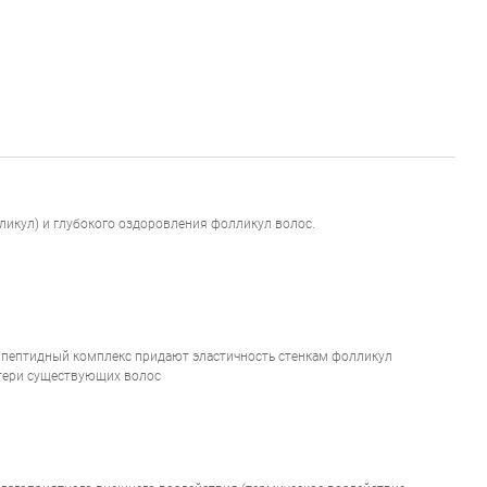
ликул) и глубокого оздоровления фолликул волос.
и пептидный комплекс придают эластичность стенкам фолликул
отери существующих волос
 (RE-GROWTH +