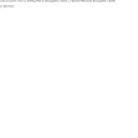
агоприятного внешнего воздействия (термическое воздействие,
) волос.