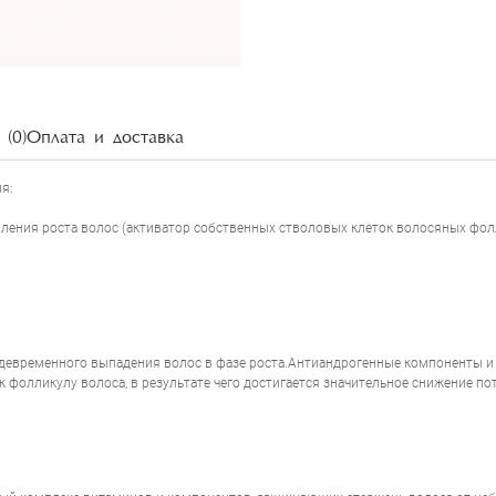
(0)
Оплата и доставка
я:
вления роста волос (активатор собственных стволовых клеток волосяных фол
реждевременного выпадения волос в фазе роста.Антиандрогенные компоненты 
 фолликулу волоса, в результате чего достигается значительное снижение п
NSDERMIC HFSC 100% COMPLET TREATMENT