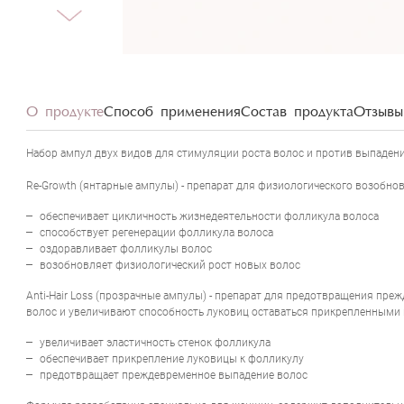
О продукте
Способ применения
Состав продукта
Отзывы 
Набор ампул двух видов для стимуляции роста волос и против выпадени
Re-Growth (янтарные ампулы) - препарат для физиологического возобно
обеспечивает цикличность жизнедеятельности фолликула волоса
способствует регенерации фолликула волоса
оздоравливает фолликулы волос
возобновляет физиологический рост новых волос
Anti-Hair Loss (прозрачные ампулы) - препарат для предотвращения п
волос и увеличивают способность луковиц оставаться прикрепленными к
увеличивает эластичность стенок фолликула
обеспечивает прикрепление луковицы к фолликулу
предотвращает преждевременное выпадение волос
CRESCINA TRA