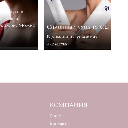
м
, — путь к
е. Как и
а кожей. Можно
Cалонный уход iS CLINICA
В домашних условиях
4 средствa
КОМПАНИЯ
О нас
Контакты