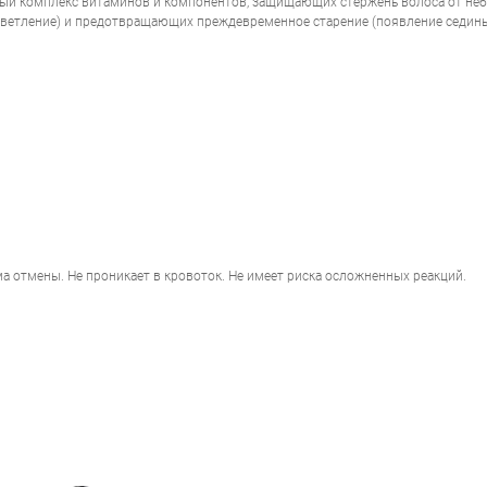
ый комплекс витаминов и компонентов, защищающих стержень волоса от небл
ANTI-HAIR LOSS) 1300/ 10+10 Х 3,5 МЛ
светление) и предотвращающих преждевременное старение (появление седины
НАПИСАТЬ ОТЗЫВ
а отмены. Не проникает в кровоток. Не имеет риска осложненных реакций.