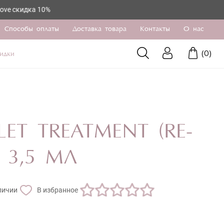
 10%
Способы оплаты
Доставка товара
Контакты
О нас
(
0
)
идки
ET TREATMENT (RE-
 3,5 МЛ
личии
В избранное