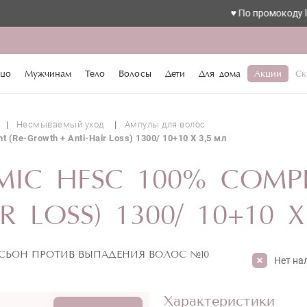
♥️ По промокоду love скидка
цо
Мужчинам
Тело
Волосы
Дети
Для дома
Акции
Ск
Несмываемый уход
Ампулы для волос
 (Re-Growth + Anti-Hair Loss) 1300/ 10+10 Х 3,5 мл
MIC HFSC 100% COMPL
 LOSS) 1300/ 10+10 Х
СЬОН ПРОТИВ ВЫПАДЕНИЯ ВОЛОС №10
Нет на
Характеристики