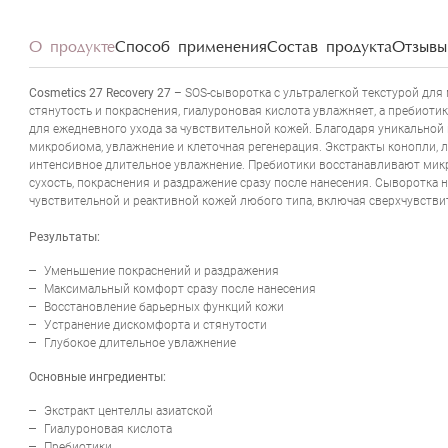
О продукте
Способ применения
Состав продукта
Отзывы 
Cosmetics 27 Recovery 27
– SOS-сыворотка с ультралегкой текстурой для
стянутость и покраснения, гиалуроновая кислота увлажняет, а пребиоти
для ежедневного ухода за чувствительной кожей. Благодаря уникальной
микробиома, увлажнение и клеточная регенерация. Экстракты конопли,
интенсивное длительное увлажнение. Пребиотики восстанавливают микр
сухость, покраснения и раздражение сразу после нанесения. Сыворотка 
чувствительной и реактивной кожей любого типа, включая сверхчувстви
Результаты:
Уменьшение покраснений и раздражения
Максимальный комфорт сразу после нанесения
Восстановление барьерных функций кожи
Устранение дискомфорта и стянутости
Глубокое длительное увлажнение
Основные ингредиенты:
Экстракт центеллы азиатской
Гиалуроновая кислота
Пребиотики