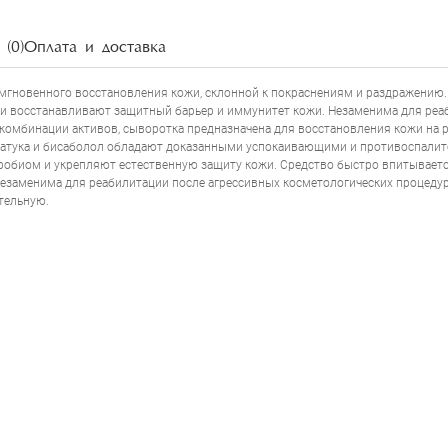
(0)
Оплата и доставка
 мгновенного восстановления кожи, склонной к покраснениям и раздражению
НАПИСАТЬ ОТЗЫВ
ки восстанавливают защитный барьер и иммунитет кожи. Незаменима для реаби
 комбинации активов, сыворотка предназначена для восстановления кожи на 
 латука и бисаболол обладают доказанными успокаивающими и противоспалит
обиом и укрепляют естественную защиту кожи. Средство быстро впитывается
незаменима для реабилитации после агрессивных косметологических процедур (
тельную.