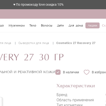
♥️ По промокоду love скидка 10%
цо
Мужчинам
Тело
Волосы
Дети
Для дома
Акции
Ск
ля лица
Сыворотки для лица
Cosmetics 27 Recovery 27
COSMETICS 27 RECOVERY 27
ERY 27 30 ГР
ЛЬНОЙ И РЕАКТИВНОЙ КОЖИ
В наличии
В избран
Характеристики
Бренд
Область применения
Тип косметики