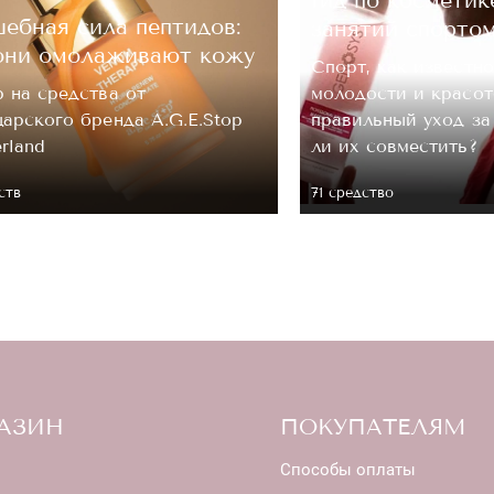
ебная сила пептидов:
занятий спорто
они омолаживают кожу
Спорт, как известно
 на средства от
молодости и красот
арского бренда A.G.E.Stop
правильный уход з
erland
ли их совместить?
ств
71 средство
АЗИН
ПОКУПАТЕЛЯМ
Способы оплаты