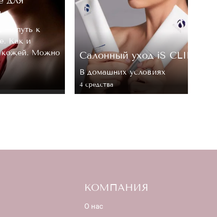
м
, — путь к
е. Как и
а кожей. Можно
Cалонный уход iS CLINICA
В домашних условиях
4 средствa
КОМПАНИЯ
О нас