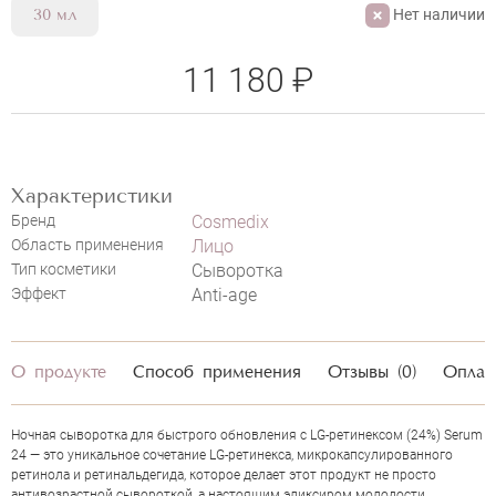
Нет наличии
30 мл
11 180 ₽
Характеристики
Бренд
Cosmedix
Область применения
Лицо
Тип косметики
Сыворотка
Эффект
Anti-age
COSMEDIX SERUM 24 RAPID RENEWAL
COMPLEX FEATURING LG RETINEX
НАПИСАТЬ ОТЗЫВ
О продукте
Способ применения
Отзывы (0)
Оплат
Ночная сыворотка для быстрого обновления с LG-ретинексом (24%) Serum
24 — это уникальное сочетание LG-ретинекса, микрокапсулированного
ретинола и ретинальдегида, которое делает этот продукт не просто
антивозрастной сывороткой, а настоящим эликсиром молодости.