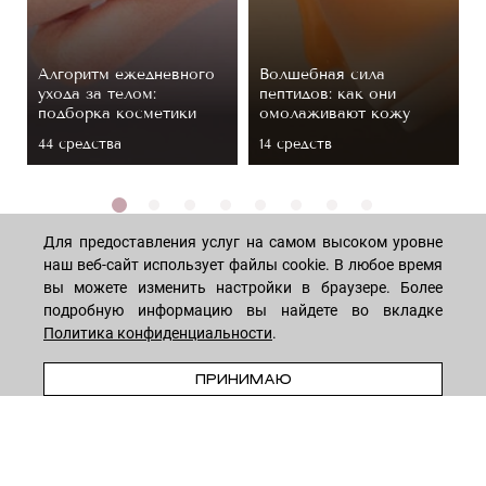
Алгоритм ежедневного
Волшебная сила
ухода за телом:
пептидов: как они
подборка косметики
омолаживают кожу
44 средствa
14 средств
Для предоставления услуг на самом высоком уровне
наш веб-сайт использует файлы cookie. В любое время
вы можете изменить настройки в браузере. Более
подробную информацию вы найдете во вкладке
МАГАЗИН
Политика конфиденциальности
.
ПРЕДЗАКАЗ
ПРИНИМАЮ
Лицо
ПОКУПАТЕЛЯМ
Мужчинам
Тело
Способы оплаты
КОМПАНИЯ
Волосы
Доставка товара