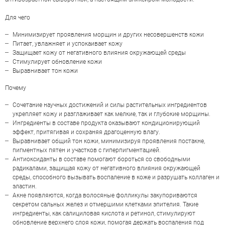
Для чего
Минимизирует проявления морщин и других несовершенств кожи
Питает, увлажняет и успокаивает кожу
Защищает кожу от негативного влияния окружающей среды
Стимулирует обновление кожи
Выравнивает тон кожи
Почему
Сочетание научных достижений и силы растительных ингредиентов
укрепляет кожу и разглаживает как мелкие, так и глубокие морщины.
Ингредиенты в составе продукта оказывают кондиционирующий
эффект, притягивая и сохраняя драгоценную влагу.
Выравнивает общий тон кожи, минимизируя проявления постакне,
пигментных пятен и участков с гиперпигментацией.
Антиоксиданты в составе помогают бороться со свободными
радикалами, защищая кожу от негативного влияния окружающей
среды, способного вызывать воспаление в коже и разрушать коллаген и
эластин.
Акне появляются, когда волосяные фолликулы закупориваются
ОЦЕНКА
секретом сальных желез и отмершими клетками эпителия. Такие
ингредиенты, как салициловая кислота и ретинол, стимулируют
обновление верхнего слоя кожи, помогая держать воспаления под