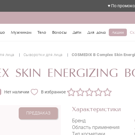
♥️ По промокоду love с
цо
Мужчинам
Тело
Волосы
Дети
Для дома
Акции
Ск
ля лица
Сыворотки для лица
COSMEDIX B Complex Skin Energi
X SKIN ENERGIZING B
Нет наличии
В избранное
Характеристики
ПРЕДЗАКАЗ
Бренд
Область применения
Тип косметики