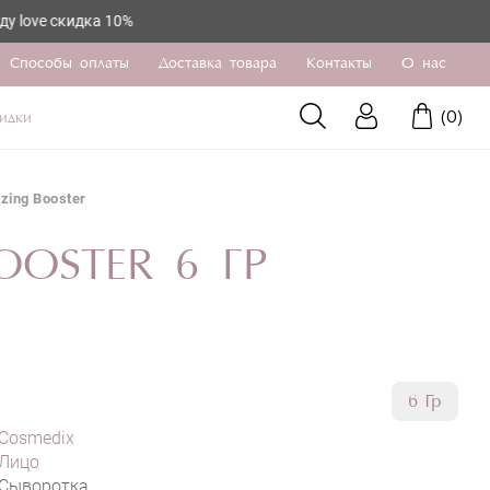
кидка 10%
Способы оплаты
Доставка товара
Контакты
О нас
(
0
)
идки
zing Booster
OOSTER 6 ГР
6 Гр
Cosmedix
Лицо
Сыворотка