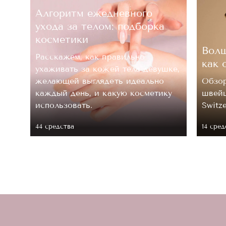
Алгоритм ежедневного
ухода за телом: подборка
косметики
Волш
Расскажем, как правильно
как 
ухаживать за кожей тела девушке,
.
желающей выглядеть идеально
Обзор
каждый день, и какую косметику
швейц
 ее
использовать.
Switz
44 средствa
14 сред