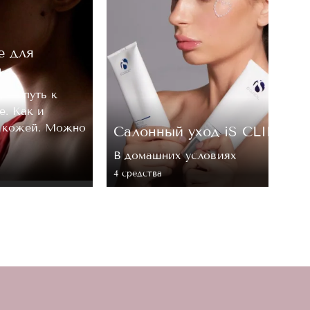
е для
м
, — путь к
е. Как и
а кожей. Можно
Cалонный уход iS CLINICA
В домашних условиях
4 средствa