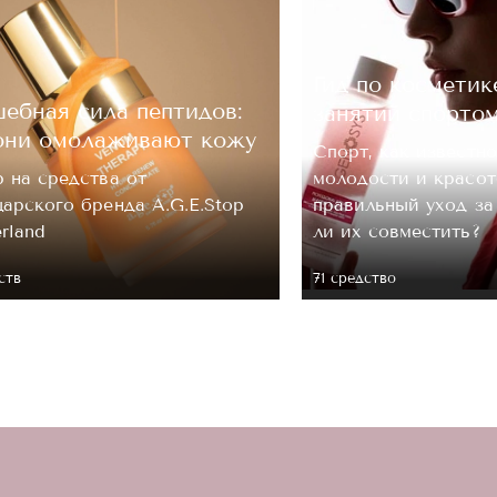
ОЦЕНКА
Гид по косметик
ебная сила пептидов:
занятий спорто
Отправить
они омолаживают кожу
Спорт, как известно
 на средства от
молодости и красот
арского бренда A.G.E.Stop
правильный уход з
erland
ли их совместить?
ств
71 средство