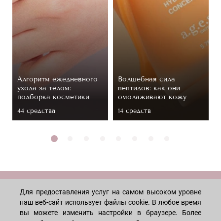
Алгоритм ежедневного
Волшебная сила
ухода за телом:
пептидов: как они
подборка косметики
омолаживают кожу
44 средствa
14 средств
МАГАЗИН
Для предоставления услуг на самом высоком уровне
наш веб-сайт использует файлы cookie. В любое время
вы можете изменить настройки в браузере. Более
Лицо