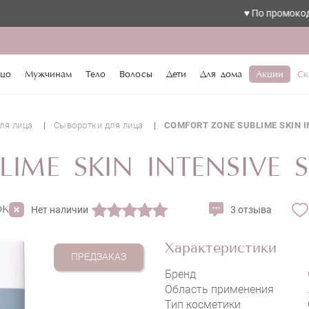
♥️ По промокоду love ск
ORT ZONE SUBLIME SKIN INTENSIVE SERUM R
цо
Мужчинам
Тело
Волосы
Дети
Для дома
Акции
Ск
ля лица
Сыворотки для лица
COMFORT ZONE SUBLIME SKIN I
ME SKIN INTENSIVE S
ОК
Нет наличии
3 отзыва
Характеристики
ПРЕДЗАКАЗ
Бренд
Область применения
Тип косметики