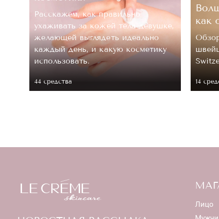
Волш
Расскажем, как правильно
как 
ухаживать за кожей тела девушке,
.
желающей выглядеть идеально
Обзор
каждый день, и какую косметику
швейц
 ее
использовать.
Switz
44 средствa
14 сред
МАГ
Лицо
Мужчи