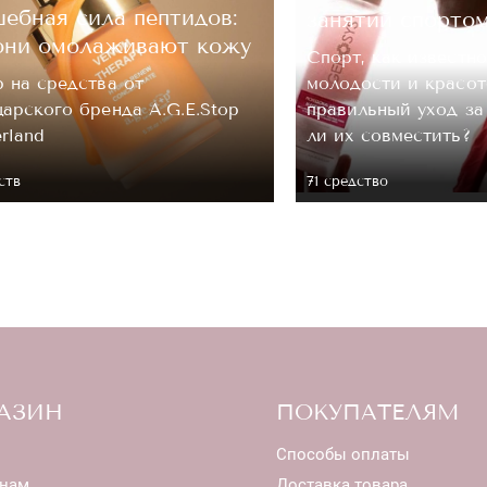
ебная сила пептидов:
занятий спорто
они омолаживают кожу
Спорт, как известно
 на средства от
молодости и красот
арского бренда A.G.E.Stop
правильный уход з
erland
ли их совместить?
ств
71 средство
АЗИН
ПОКУПАТЕЛЯМ
Способы оплаты
нам
Доставка товара