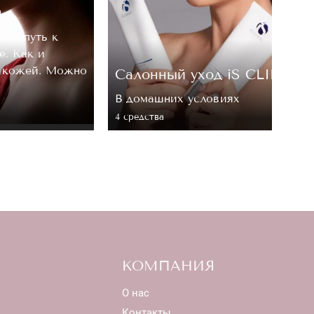
м
, — путь к
е. Как и
а кожей. Можно
Cалонный уход iS CLINICA
В домашних условиях
4 средствa
КОМПАНИЯ
О нас
Контакты