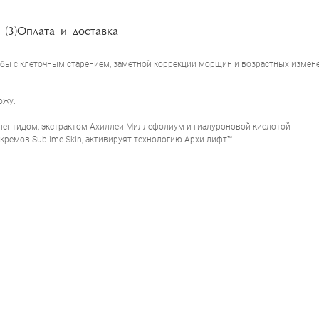
(3)
Оплата и доставка
бы с клеточным старением, заметной коррекции морщин и возрастных измен
ожу.
пептидом, экстрактом Ахиллеи Миллефолиум и гиалуроновой кислотой
емов Sublime Skin, активируят технологию Архи-лифт™.
НАПИСАТЬ ОТЗЫВ