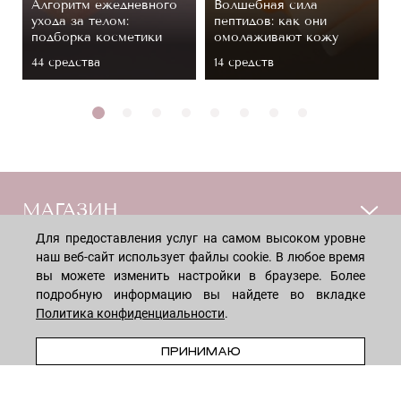
Алгоритм ежедневного
Волшебная сила
ухода за телом:
пептидов: как они
подборка косметики
омолаживают кожу
44 средствa
14 средств
МАГАЗИН
Для предоставления услуг на самом высоком уровне
наш веб-сайт использует файлы cookie. В любое время
Лицо
ПОКУПАТЕЛЯМ
вы можете изменить настройки в браузере. Более
Мужчинам
подробную информацию вы найдете во вкладке
Тело
Способы оплаты
Политика конфиденциальности
.
КОМПАНИЯ
Волосы
Доставка товара
ПРЕДЗАКАЗ
ПРИНИМАЮ
Дети
Обмен и возврат
О нас
НОВОСТНАЯ РАССЫЛКА
Для дома
Бренды
Контакты