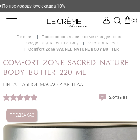
о промокоду love скидка 10%
(
)
0
Главная
Профессиональная косметика для тела
Средства для тела по типу
Масла для тела
Comfort Zone SACRED NATURE BODY BUTTER
COMFORT ZONE SACRED NATURE
BODY BUTTER 220 ML
ПИТАТЕЛЬНОЕ МАСЛО ДЛЯ ТЕЛА
2 отзыва
COMFORT ZONE SACRED NATURE
ПРЕДЗАКАЗ
BODY BUTTER