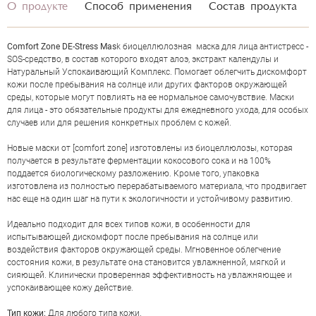
О продукте
Способ применения
Состав продукта
COMFORT ZONE DE-STRESS MASK
НАПИСАТЬ ОТЗЫВ
Comfort Zone DE-Stress Mas
k биоцеллюлозная маска для лица антистресс -
SOS-средство, в состав которого входят алоэ, экстракт календулы и
Натуральный Успокаивающий Комплекс. Помогает облегчить дискомфорт
кожи после пребывания на солнце или других факторов окружающей
среды, которые могут повлиять на ее нормальное самочувствие. Маски
для лица - это обязательные продукты для ежедневного ухода, для особых
случаев или для решения конкретных проблем с кожей.
Новые маски от [comfort zone] изготовлены из биоцеллюлозы, которая
получается в результате ферментации кокосового сока и на 100%
поддается биологическому разложению. Кроме того, упаковка
изготовлена из полностью перерабатываемого материала, что продвигает
нас еще на один шаг на пути к экологичности и устойчивому развитию.
Идеально подходит для всех типов кожи, в особенности для
испытывающей дискомфорт после пребывания на солнце или
воздействия факторов окружающей среды. Мгновенное облегчение
состояния кожи, в результате она становится увлажненной, мягкой и
сияющей. Клинически проверенная эффективность на увлажняющее и
успокаивающее кожу действие.
Тип кожи:
Для любого типа кожи.