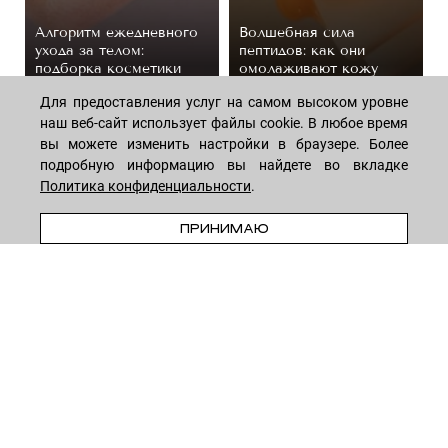
Алгоритм ежедневного
Волшебная сила
ухода за телом:
пептидов: как они
подборка косметики
омолаживают кожу
44 средствa
14 средств
Для предоставления услуг на самом высоком уровне
наш веб-сайт использует файлы cookie. В любое время
вы можете изменить настройки в браузере. Более
подробную информацию вы найдете во вкладке
Политика конфиденциальности
.
ПРЕДЗАКАЗ
ПРИНИМАЮ
МАГАЗИН
Лицо
ПОКУПАТЕЛЯМ
Мужчинам
Тело
Способы оплаты
КОМПАНИЯ
Волосы
Доставка товара
Дети
Обмен и возврат
О нас
НОВОСТНАЯ РАССЫЛКА