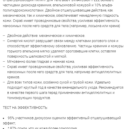
Отшелушивающий пилинг для тела
BODY STRATEGIST PEEL SCRUB
с
частицами диоксида кремния, апельсиновой кожурой и 10% альфа-
полигидроксикислотами. Двойное отшелушивающее действие, как
механическое, так и химическое, обеспечивает немедленную гладкость
кожи. Скраб имеет проводниковые свойства, усиливая эффективность
НАПИСАТЬ ОТЗЫВ
наносимых после него средств для тела (например, лосьона или крема)
Двойное действие: механическое и химическое.
Синергия кислот разрушает связи между клетками рогового слоя и
способствует эффективному обновлению. Частицы кремния и кожуры
горького апельсина мягко удаляют ороговевшие клетки, оставляя
поверхность шелковистой и мягкой.
Мгновенно более гладкая и нежная кожа.
Скраб имеет проводниковые свойства, усиливая эффективность
наносимых после него средств для тела, например антицеллюлитных
кремов.
Для всех типов кожи, особенно сухой и грубой кожи. Идеально
подходит круглый год в качестве еженедельного ухода. Рекомендуется
в качестве первого шага перед применением антицеллюлитных и
тонизирующих продуктов.
ТЕСТ НА ЭФФЕКТИВНОСТЬ:
95% участников дискуссии оценили эффективный отшелушивающий
эффект;
* 87% сочли, что их кожа более однородна;