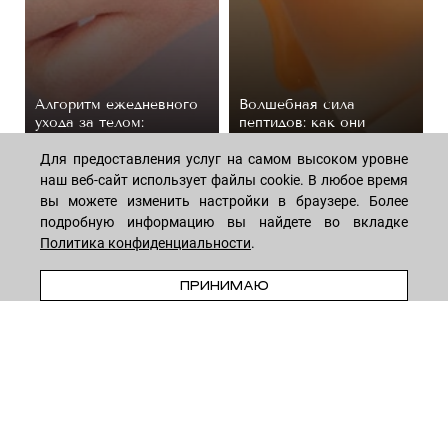
Алгоритм ежедневного
Волшебная сила
ухода за телом:
пептидов: как они
подборка косметики
омолаживают кожу
Для предоставления услуг на самом высоком уровне
44 средствa
14 средств
наш веб-сайт использует файлы cookie. В любое время
вы можете изменить настройки в браузере. Более
подробную информацию вы найдете во вкладке
Политика конфиденциальности
.
ПРЕДЗАКАЗ
ПРИНИМАЮ
МАГАЗИН
Лицо
ПОКУПАТЕЛЯМ
Мужчинам
Тело