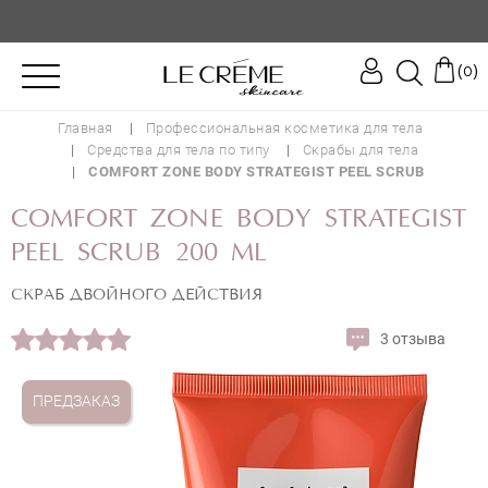
♥️
(
)
0
Главная
Профессиональная косметика для тела
Средства для тела по типу
Скрабы для тела
COMFORT ZONE BODY STRATEGIST PEEL SCRUB
COMFORT ZONE BODY STRATEGIST
PEEL SCRUB 200 ML
СКРАБ ДВОЙНОГО ДЕЙСТВИЯ
3 отзыва
ПРЕДЗАКАЗ