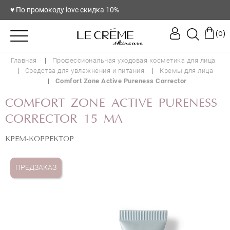
♥️ По промокоду love скидка 10%
(
)
0
Главная
Профессиональная уходовая косметика для лица
Средства для увлажнения и питания
Кремы для лица
Comfort Zone Active Pureness Corrector
COMFORT ZONE ACTIVE PURENESS
CORRECTOR 15 МЛ
КРЕМ-КОРРЕКТОР
ПРЕДЗАКАЗ