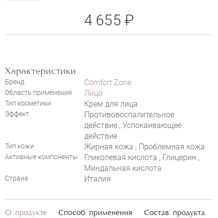
4 655 ₽
Характеристики
COMFORT ZONE ACTIVE PURENESS
Бренд
Comfort Zone
CORRECTOR
Область применения
Лицо
НАПИСАТЬ ОТЗЫВ
Тип косметики
Крем для лица
Эффект
Противовоспалительное
действие , Успокаивающее
действие
Тип кожи
Жирная кожа , Проблемная кожа
Активные компоненты
Гликолевая кислота , Глицерин ,
Миндальная кислота
Страна
Италия
О продукте
Способ применения
Состав продукта