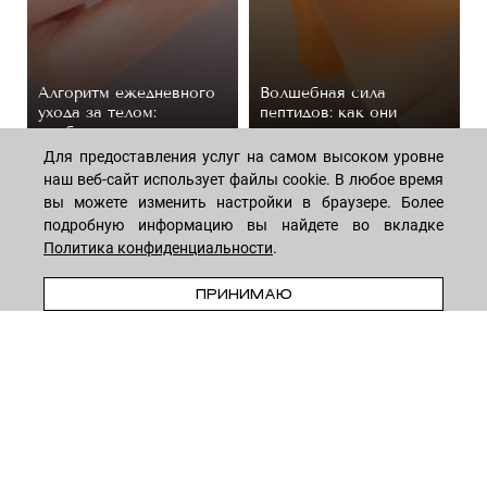
Алгоритм ежедневного
Волшебная сила
ухода за телом:
пептидов: как они
подборка косметики
омолаживают кожу
Для предоставления услуг на самом высоком уровне
44 средствa
14 средств
наш веб-сайт использует файлы cookie. В любое время
вы можете изменить настройки в браузере. Более
подробную информацию вы найдете во вкладке
Политика конфиденциальности
.
ПРЕДЗАКАЗ
ПРИНИМАЮ
МАГАЗИН
Лицо
ПОКУПАТЕЛЯМ
Мужчинам
Тело
Способы оплаты
КОМПАНИЯ