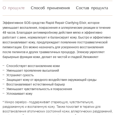
О продукте
Способ применения
Состав продукта
НАПИСАТЬ ОТЗЫВ
Эффективное SOS-средство
Rapid Repair Clarifying Elixi
r
, которое
уменьшает воспаления, покраснения и аллергические реакции в течение
48 часов. Благодаря антимикробному действия мягко и эффективно
работает с акне, нормализует и балансирует кожу. Быстро и эффективно
восстанавливает кожу, предупреждает появление посттравматической
пигментации. Его можно назначать для ускоренного восстановления
после пилингов и других травматичных процедур. Элексир укрепляет
барьерные функции кожи, делает ее чистой и гладкой.Увлажняет
Способствует восстановлению кожи
Уменьшает проявление высыпаний
Устраняет сухость
Защищает кожу от вредного воздействия окружающей среды
Восстанавливает естественный барьер
Уменьшает чувствительность и покраснения
Успокаивает кожу
* Микро серебро - поддерживает стареющую, чувствительную,
раздраженную и воспаленную кожу. Также помогает в терапии для
восстановления атопических состояний кожи, аллергических раздражений,