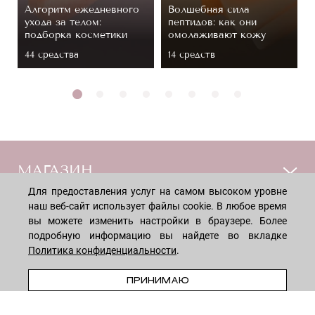
Алгоритм ежедневного
Волшебная сила
ухода за телом:
пептидов: как они
подборка косметики
омолаживают кожу
44 средствa
14 средств
МАГАЗИН
Для предоставления услуг на самом высоком уровне
наш веб-сайт использует файлы cookie. В любое время
Лицо
ПОКУПАТЕЛЯМ
вы можете изменить настройки в браузере. Более
Мужчинам
подробную информацию вы найдете во вкладке
Тело
Политика конфиденциальности
.
Способы оплаты
КОМПАНИЯ
Волосы
Доставка товара
ПРЕДЗАКАЗ
ПРИНИМАЮ
Дети
Обмен и возврат
О нас
НОВОСТНАЯ РАССЫЛКА
Для дома
Бренды
Контакты