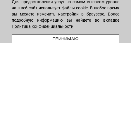
Для предоставления услуг на самом высоком уровне
МАГАЗИН
наш веб-сайт использует файлы cookie. В любое время
вы можете изменить настройки в браузере. Более
подробную информацию вы найдете во вкладке
Лицо
ПОКУПАТЕЛЯМ
Политика конфиденциальности
.
Мужчинам
ПРЕДЗАКАЗ
Тело
ПРИНИМАЮ
Способы оплаты
КОМПАНИЯ
Волосы
Доставка товара
Дети
Обмен и возврат
О нас
НОВОСТНАЯ РАССЫЛКА
Для дома
Бренды
Контакты
Акции
Программа лояльности
ОСТАВАЙТЕСЬ НА СВЯЗИ!
Скидки
Блог
Договор оферты
Даю согласие на рекламную рассылку
Политика конфиденциальности
Реквизиты
Отзывы