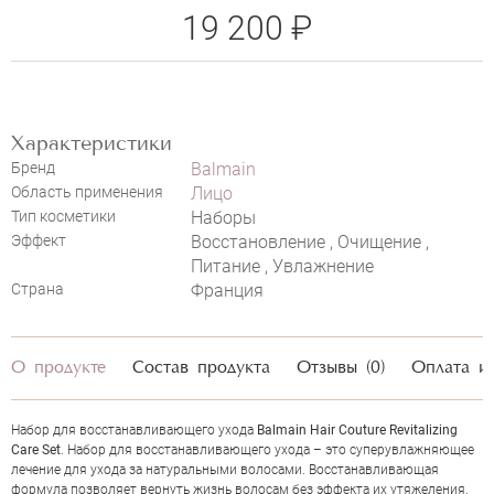
19 200 ₽
Характеристики
Бренд
Balmain
Область применения
Лицо
Тип косметики
Наборы
Эффект
Восстановление , Очищение ,
НАПИСАТЬ ОТЗЫВ
Питание , Увлажнение
Страна
Франция
О продукте
Состав продукта
Отзывы (0)
Оплата и
BALMAIN HAIR COUTURE
REVITALIZING CARE SET
Набор для восстанавливающего ухода
Balmain Hair Couture Revitalizing
Care Set
. Набор для восстанавливающего ухода – это суперувлажняющее
лечение для ухода за натуральными волосами. Восстанавливающая
формула позволяет вернуть жизнь волосам без эффекта их утяжеления.