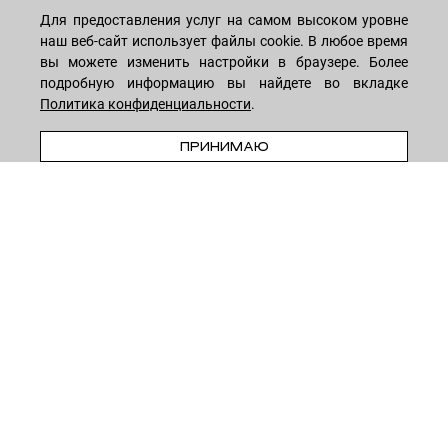
Для предоставления услуг на самом высоком уровне
МАГАЗИН
наш веб-сайт использует файлы cookie. В любое время
вы можете изменить настройки в браузере. Более
подробную информацию вы найдете во вкладке
Лицо
ПОКУПАТЕЛЯМ
Политика конфиденциальности
.
Мужчинам
ПРЕДЗАКАЗ
ПРИНИМАЮ
Тело
Способы оплаты
КОМПАНИЯ
Волосы
Доставка товара
Дети
Обмен и возврат
О нас
НОВОСТНАЯ РАССЫЛКА
Для дома
Бренды
Контакты
Акции
Программа лояльности
ОСТАВАЙТЕСЬ НА СВЯЗИ!
Скидки
Блог
Договор оферты
Даю согласие на рекламную рассылку
Политика конфиденциальности
Реквизиты
Отзывы