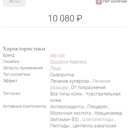
Нет наличии
30 мл
10 080 ₽
Характеристики
Бренд
Atb lab
Линейки
Goodbye Redness
Область применения
Лицо
НАПИСАТЬ ОТЗЫВ
Тип косметики
Сыворотка
Эффект
Лечение купероза ,
Лечение
розацеа
, От покраснений
Тип кожи
Все типы кожи , Чувствительная
кожа
ATB LAB SOFT CALMING SERUM
Активные компоненты
Антиоксиданты , Глицерин ,
Молочная кислота , Ниацинамид
(витамин В3) ,
Олигопептиды
,
Пептиды , Центелла азиатская