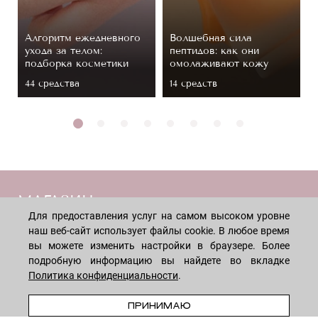
Алгоритм ежедневного
Волшебная сила
ухода за телом:
пептидов: как они
подборка косметики
омолаживают кожу
44 средствa
14 средств
МАГАЗИН
Для предоставления услуг на самом высоком уровне
наш веб-сайт использует файлы cookie. В любое время
Лицо
ПОКУПАТЕЛЯМ
вы можете изменить настройки в браузере. Более
Мужчинам
подробную информацию вы найдете во вкладке
Политика конфиденциальности
.
Тело
Способы оплаты
КОМПАНИЯ
Волосы
В КОРЗИНУ
Доставка товара
ПРИНИМАЮ
Дети