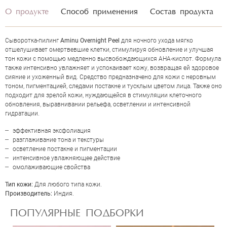
О продукте
Способ применения
Состав продукта
Сыворотка-пилинг
Aminu Overnight Peel
для ночного ухода мягко
отшелушивает омертвевшие клетки, стимулируя обновление и улучшая
тон кожи с помощью медленно высвобождающихся AHA-кислот. Формула
также интенсивно увлажняет и успокаивает кожу, возвращая ей здоровое
сияние и ухоженный вид. Средство предназначено для кожи с неровным
тоном, пигментацией, следами постакне и тусклым цветом лица. Также оно
подходит для зрелой кожи, нуждающейся в стимуляции клеточного
обновления, выравнивании рельефа, осветлении и интенсивной
гидратации.
эффективная эксфолиация
ОЦЕНКА
разглаживание тона и текстуры
осветление постакне и пигментации
интенсивное увлажняющее действие
омолаживающие свойства
Отправить
Тип кожи:
Для любого типа кожи.
Производитель:
Индия.
ПОПУЛЯРНЫЕ ПОДБОРКИ