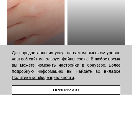
Алгоритм ежедневного
Волшебная сила
Для предоставления услуг на самом высоком уровне
ухода за телом:
пептидов: как они
подборка косметики
омолаживают кожу
наш веб-сайт использует файлы cookie. В любое время
вы можете изменить настройки в браузере. Более
44 средствa
14 средств
подробную информацию вы найдете во вкладке
Политика конфиденциальности
.
В КОРЗИНУ
ПРИНИМАЮ
МАГАЗИН
Лицо