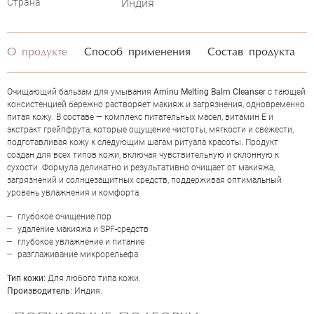
Страна
Индия
О продукте
Способ применения
Состав продукта
Очищающий бальзам для умывания
Aminu Melting Balm Cleanser
с тающей
консистенцией бережно растворяет макияж и загрязнения, одновременно
ОЦЕНКА
питая кожу. В составе — комплекс питательных масел, витамин Е и
экстракт грейпфрута, которые ощущение чистоты, мягкости и свежести,
подготавливая кожу к следующим шагам ритуала красоты. Продукт
Отправить
создан для всех типов кожи, включая чувствительную и склонную к
сухости. Формула деликатно и результативно очищает от макияжа,
загрязнений и солнцезащитных средств, поддерживая оптимальный
уровень увлажнения и комфорта.
глубокое очищение пор
удаление макияжа и SPF-средств
глубокое увлажнение и питание
разглаживание микрорельефа
Тип кожи:
Для любого типа кожи.
Производитель:
Индия.