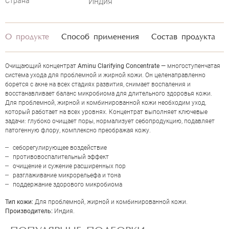
Страна
Индия
О продукте
Способ применения
Состав продукта
Очищающий концентрат
Aminu Clarifying Concentrate
— многоступенчатая
система ухода для проблемной и жирной кожи. Он целенаправленно
борется с акне на всех стадиях развития, снимает воспаления и
восстанавливает баланс микробиома для длительного здоровья кожи.
Для проблемной, жирной и комбинированной кожи необходим уход,
который работает на всех уровнях. Концентрат выполняет ключевые
задачи: глубоко очищает поры, нормализует себопродукцию, подавляет
патогенную флору, комплексно преображая кожу.
ОЦЕНКА
себорегулирующее воздействие
противовоспалительный эффект
очищение и сужение расширенных пор
разглаживание микрорельефа и тона
Отправить
поддержание здорового микробиома
Тип кожи:
Для проблемной, жирной и комбинированной кожи.
Производитель:
Индия.