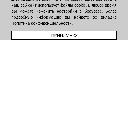
МАГАЗИН
наш веб-сайт использует файлы cookie. В любое время
вы можете изменить настройки в браузере. Более
подробную информацию вы найдете во вкладке
Лицо
ПОКУПАТЕЛЯМ
Политика конфиденциальности
.
Мужчинам
В КОРЗИНУ
Тело
ПРИНИМАЮ
Способы оплаты
КОМПАНИЯ
Волосы
Доставка товара
Дети
Обмен и возврат
О нас
НОВОСТНАЯ РАССЫЛКА
Для дома
Бренды
Контакты
Акции
Программа лояльности
ОСТАВАЙТЕСЬ НА СВЯЗИ!
Скидки
Блог
Договор оферты
Даю согласие на рекламную рассылку
Политика конфиденциальности
Реквизиты
Отзывы