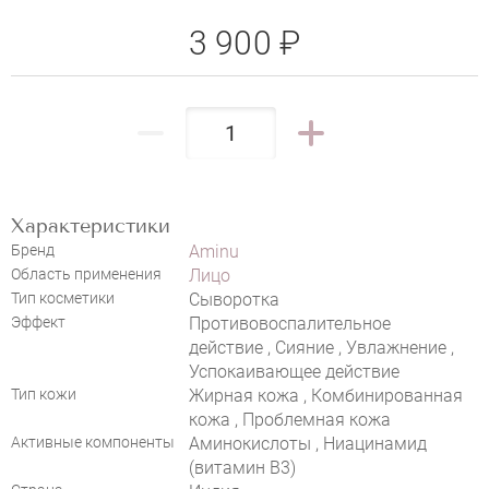
AMINU CLARIFYING CONCENTRATE
3 900 ₽
Характеристики
НАПИСАТЬ ОТЗЫВ
Бренд
Aminu
Область применения
Лицо
Тип косметики
Сыворотка
Эффект
Противовоспалительное
действие , Сияние , Увлажнение ,
Успокаивающее действие
Тип кожи
Жирная кожа , Комбинированная
кожа , Проблемная кожа
Активные компоненты
Аминокислоты , Ниацинамид
(витамин В3)