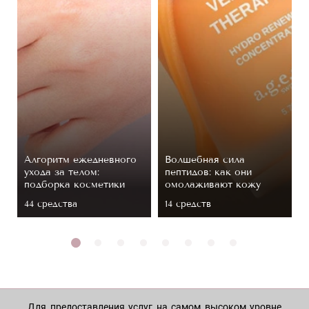
Алгоритм ежедневного
Волшебная сила
ухода за телом:
пептидов: как они
подборка косметики
омолаживают кожу
44 средствa
14 средств
Для предоставления услуг на самом высоком уровне