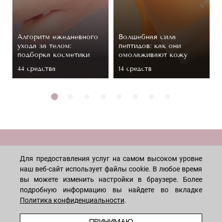
Алгоритм ежедневного
Волшебная сила
ухода за телом:
пептидов: как они
подборка косметики
омолаживают кожу
44 средствa
14 средств
МАГАЗИН
Для предоставления услуг на самом высоком уровне
наш веб-сайт использует файлы cookie. В любое время
Лицо
ПОКУПАТЕЛЯМ
вы можете изменить настройки в браузере. Более
подробную информацию вы найдете во вкладке
Мужчинам
Политика конфиденциальности
.
Тело
Способы оплаты
КОМПАНИЯ
ПРЕДЗАКАЗ
Волосы
Доставка товара
ПРИНИМАЮ