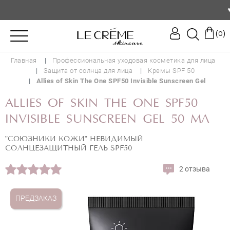
♥️ П
(
)
0
Главная
Профессиональная уходовая косметика для лица
Защита от солнца для лица
Кремы SPF 50
Allies of Skin The One SPF50 Invisible Sunscreen Gel
ALLIES OF SKIN THE ONE SPF50
INVISIBLE SUNSCREEN GEL 50 МЛ
"СОЮЗНИКИ КОЖИ" НЕВИДИМЫЙ
СОЛНЦЕЗАЩИТНЫЙ ГЕЛЬ SPF50
2 отзыва
ПРЕДЗАКАЗ