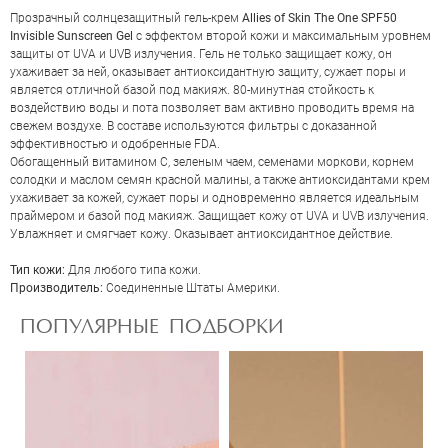
Прозрачный солнцезащитный гель-крем
Allies of Skin The One SPF50
Invisible Sunscreen Gel
с эффектом второй кожи и максимальным уровнем
защиты от UVA и UVB излучения. Гель не только защищает кожу, он
ухаживает за ней, оказывает антиоксидантную защиту, сужает поры и
является отличной базой под макияж. 80-минутная стойкость к
воздействию воды и пота позволяет вам активно проводить время на
свежем воздухе. В составе используются фильтры с доказанной
эффективностью и одобренные FDA.
Обогащенный витамином С, зеленым чаем, семенами моркови, корнем
солодки и маслом семян красной малины, а также антиоксидантами крем
ухаживает за кожей, сужает поры и одновременно является идеальным
праймером и базой под макияж. Защищает кожу от UVA и UVB излучения.
ОЦЕНКА
Увлажняет и смягчает кожу. Оказывает антиоксидантное действие.
Тип кожи:
Для любого типа кожи.
Производитель:
Соединенные Штаты Америки.
Отправить
ПОПУЛЯРНЫЕ ПОДБОРКИ