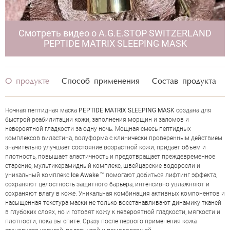
Смотреть видео о A.G.E.STOP SWITZERLAND
PEPTIDE MATRIX SLEEPING MASK
О продукте
Способ применения
Состав продукта
ОЦЕНКА
Ночная пептидная маска
PEPTIDE MATRIX SLEEPING MAS
K
создана для
быстрой реабилитации кожи, заполнения морщин и заломов и
невероятной гладкости за одну ночь. Мощная смесь пептидных
Отправить
комплексов виластина, волуформа с клинически проверенным действием
значительно улучшает состояние возрастной кожи, придает объем и
плотность, повышает эластичность и предотвращает преждевременное
старение, мультикерамидный комплекс, швейцарские водоросли и
уникальный комплекс
I
ce Awake ™
помогают добиться лифтинг эффекта,
сохраняют целостность защитного барьера, интенсивно увлажняют и
сохраняют влагу в коже. Уникальная комбинация активных компонентов и
насыщенная текстура маски не только восстанавливают динамику тканей
в глубоких слоях, но и готовят кожу к невероятной гладкости, мягкости и
плотности, пока вы спите. Сразу после первого применения кожа