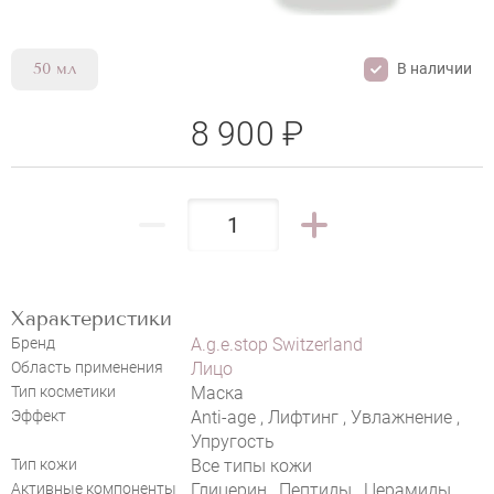
В наличии
50 мл
8 900 ₽
Характеристики
Бренд
A.g.e.stop Switzerland
Область применения
Лицо
Тип косметики
Маска
A.G.E.STOP SWITZERLAND PEPTIDE
Эффект
Anti-age , Лифтинг , Увлажнение ,
MATRIX SLEEPING MASK
Упругость
Тип кожи
Все типы кожи
Активные компоненты
Глицерин , Пептиды , Церамиды