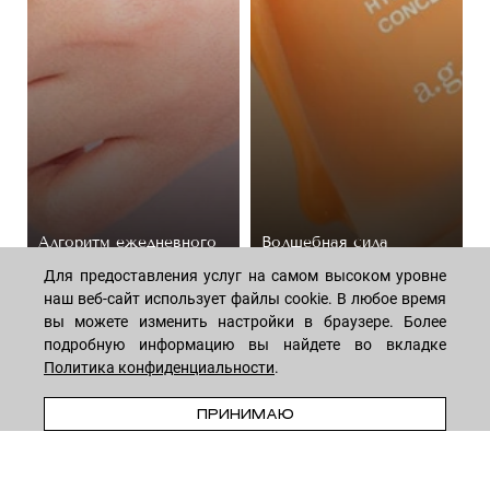
Алгоритм ежедневного
Волшебная сила
ухода за телом:
пептидов: как они
Для предоставления услуг на самом высоком уровне
подборка косметики
омолаживают кожу
наш веб-сайт использует файлы cookie. В любое время
44 средствa
14 средств
вы можете изменить настройки в браузере. Более
подробную информацию вы найдете во вкладке
Политика конфиденциальности
.
В КОРЗИНУ
ПРИНИМАЮ