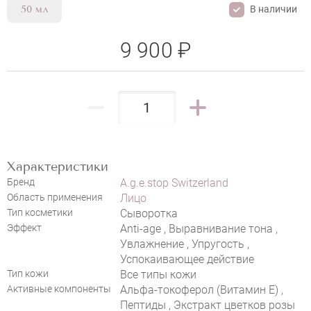
В наличии
50 мл
9 900 ₽
Характеристики
Бренд
A.g.e.stop Switzerland
Область применения
Лицо
Тип косметики
Сыворотка
НАПИСАТЬ ОТЗЫВ
Эффект
Anti-age , Выравнивание тона ,
Увлажнение , Упругость ,
Успокаивающее действие
Тип кожи
Все типы кожи
Активные компоненты
Альфа-токоферол (Витамин E) ,
A.G.E.STOP SWITZERLAND COLLAGEN
Пептиды , Экстракт цветков розы