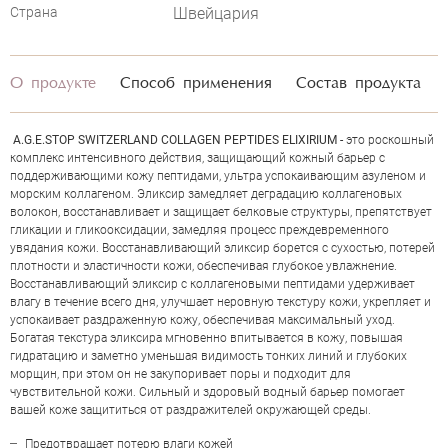
PEPTIDES ELIXIRIUM
Страна
Швейцария
О продукте
Способ применения
Состав продукта
A.G.E.STOP SWITZERLAND COLLAGEN PEPTIDES ELIXIRIUM -
это роскошный
комплекс интенсивного действия, защищающий кожный барьер с
поддерживающими кожу пептидами, ультра успокаивающим азуленом и
морским коллагеном. Эликсир замедляет деградацию коллагеновых
волокон, восстанавливает и защищает белковые структуры, препятствует
гликации и гликооксидации, замедляя процесс преждевременного
увядания кожи. Восстанавливающий эликсир борется с сухостью, потерей
плотности и эластичности кожи, обеспечивая глубокое увлажнение.
Восстанавливающий эликсир с коллагеновыми пептидами удерживает
влагу в течение всего дня, улучшает неровную текстуру кожи, укрепляет и
успокаивает раздраженную кожу, обеспечивая максимальный уход.
Богатая текстура эликсира мгновенно впитывается в кожу, повышая
гидратацию и заметно уменьшая видимость тонких линий и глубоких
морщин, при этом он не закупоривает поры и подходит для
ОЦЕНКА
чувствительной кожи. Сильный и здоровый водный барьер помогает
вашей коже защититься от раздражителей окружающей среды.
Предотвращает потерю влаги кожей