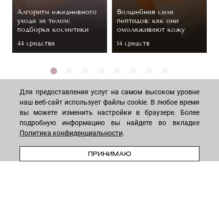
Алгоритм ежедневного
Волшебная сила
ухода за телом:
пептидов: как они
подборка косметики
омолаживают кожу
44 средствa
14 средств
Для предоставления услуг на самом высоком уровне
наш веб-сайт использует файлы cookie. В любое время
вы можете изменить настройки в браузере. Более
МАГАЗИН
подробную информацию вы найдете во вкладке
Политика конфиденциальности
.
В КОРЗИНУ
Лицо
ПОКУПАТЕЛЯМ
ПРИНИМАЮ
Мужчинам
Тело
Способы оплаты
КОМПАНИЯ
Волосы
Доставка товара
Дети
Обмен и возврат
О нас
НОВОСТНАЯ РАССЫЛКА
Для дома