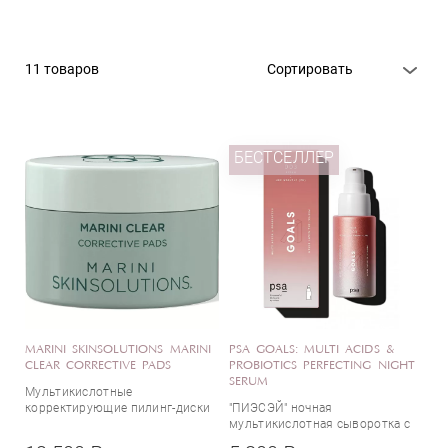
Маска
Пилинг
Спрей
11 товаров
Сортировать
Сыворотка
Эффект
БЕСТСЕЛЛЕР
Anti-age
Анти-акне
Борьба с обезвоженностью
Выравнивание тона
Лечение купероза
Лифтинг
MARINI SKINSOLUTIONS MARINI
PSA GOALS: MULTI ACIDS &
CLEAR CORRECTIVE PADS
Матирующий
PROBIOTICS PERFECTING NIGHT
SERUM
Тип кожи
Мультикислотные
От пигментации
корректирующие пилинг-диски
"ПИЭСЭЙ" ночная
От постакне
для комбинированной, жирной
мультикислотная сыворотка с
и склонной к воспалениям кожи
пробиотиками
Противовоспалительное действие