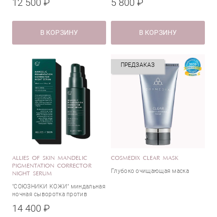
12 500 ₽
5 800 ₽
Сияние
Все типы кожи
Сужение пор
Жирная кожа
В КОРЗИНУ
В КОРЗИНУ
Увлажнение
Зрелая кожа
Упругость
Комбинированная кожа
Успокаивающее действие
Проблемная кожа
ПРЕДЗАКАЗ
Активные компоненты
Азелаиновая кислота
Альфа-токоферол (Витамин E)
Аминокислоты
ALLIES OF SKIN MANDELIC
COSMEDIX CLEAR MASK
Антиоксиданты
PIGMENTATION CORRECTOR
Глубоко очищающая маска
NIGHT SERUM
Аскорбиновая кислота (Витамин С)
"СОЮЗНИКИ КОЖИ" миндальная
Бисаболол (экстракт ромашки)
ночная сыворотка против
Гиалуроновая кислота
пигментации
14 400 ₽
Страна
Гликолевая кислота