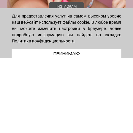
INSTAGRAM
Для предоставления услуг на самом высоком уровне
наш веб-сайт использует файлы cookie. В любое время
вы можете изменить настройки в браузере. Более
подробную информацию вы найдете во вкладке
Политика конфиденциальности
.
WHATSAPP
TELEGRAM
VK
ПРИНИМАЮ
* Meta признана экстремистской организацией и запрещена на
территории России
8-495-222-05-05
— ежедневно с 10 до 18 (по Москве)
8-915-258-55-55
—
круглосуточно
© 2026
LECREME