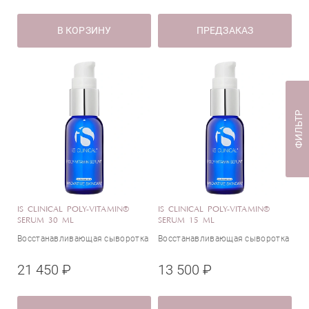
Глицерин
Коэнзим Q10
В КОРЗИНУ
ПРЕДЗАКАЗ
Лимонная кислота
Корея
Миндальная кислота
США
Молочная кислота
Ниацинамид (витамин В3)
ФИЛЬТР
Пантенол (витамин B5)
Пептиды
Ресвератрол
Ретинол (витамин А)
Салициловая кислота (ВНА-кислота)
Сквалан
IS CLINICAL POLY-VITAMIN®
IS CLINICAL POLY-VITAMIN®
SERUM 30 ML
SERUM 15 ML
Токоферол (витамин Е)
Восстанавливающая сыворотка
Восстанавливающая сыворотка
Центелла азиатская
Экстракт корня солодки
21 450 ₽
13 500 ₽
Ягоды годжи