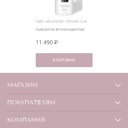
TIZO ADVANCED VITAMIN C+E
Сыворотка антиоксидантная
11 490 ₽
В КОРЗИНУ
МАГАЗИН
Лицо
ПОКУПАТЕЛЯМ
Мужчинам
Тело
Способы оплаты
КОМПАНИЯ
Волосы
Доставка товара