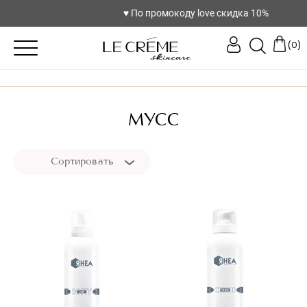
♥️ По промокоду love скидка 10%
(
)
0
МУСС
Сортировать