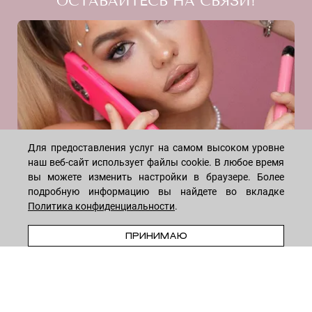
ОСТАВАЙТЕСЬ НА СВЯЗИ!
Скидки
Блог
Договор оферты
Даю согласие на рекламную рассылку
Политика конфиденциальности
Реквизиты
Отзывы
INSTAGRAM
Для предоставления услуг на самом высоком уровне
наш веб-сайт использует файлы cookie. В любое время
вы можете изменить настройки в браузере. Более
подробную информацию вы найдете во вкладке
Политика конфиденциальности
.
ПРИНИМАЮ
WHATSAPP
TELEGRAM
VK
* Meta признана экстремистской организацией и запрещена на
территории России