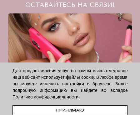
ОСТАВАЙТЕСЬ НА СВЯЗИ!
Скидки
Блог
Договор оферты
Даю согласие на рекламную рассылку
Политика конфиденциальности
Реквизиты
Отзывы
INSTAGRAM
Для предоставления услуг на самом высоком уровне
наш веб-сайт использует файлы cookie. В любое время
вы можете изменить настройки в браузере. Более
подробную информацию вы найдете во вкладке
Политика конфиденциальности
.
ПРИНИМАЮ
WHATSAPP
TELEGRAM
VK
* Meta признана экстремистской организацией и запрещена на
территории России