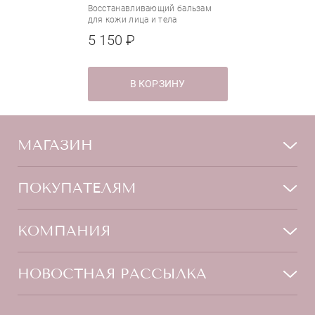
Восстанавливающий бальзам
для кожи лица и тела
5 150 ₽
В КОРЗИНУ
МАГАЗИН
Лицо
ПОКУПАТЕЛЯМ
Мужчинам
Тело
Способы оплаты
КОМПАНИЯ
Волосы
Доставка товара
Дети
Обмен и возврат
О нас
НОВОСТНАЯ РАССЫЛКА
Для дома
Бренды
Контакты
Акции
Программа лояльности