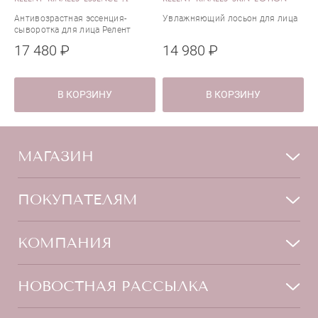
Антивозрастная эссенция-
Увлажняющий лосьон для лица
сыворотка для лица Релент
Риналес Альфа
17 480 ₽
14 980 ₽
В КОРЗИНУ
В КОРЗИНУ
МАГАЗИН
Лицо
ПОКУПАТЕЛЯМ
Мужчинам
Тело
Способы оплаты
КОМПАНИЯ
Волосы
Доставка товара
Дети
Обмен и возврат
О нас
НОВОСТНАЯ РАССЫЛКА
Для дома
Бренды
Контакты
Акции