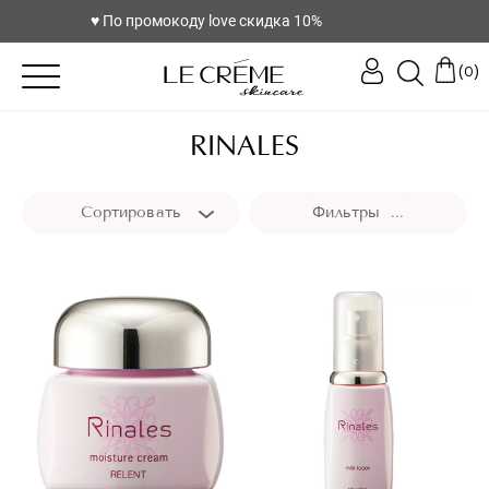
♥️ По промокоду love скидка 10%
(
)
0
RINALES
Сортировать
Фильтры ...