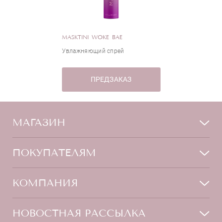
MASKTINI WOKE BAE
Увлажняющий спрей
ПРЕДЗАКАЗ
МАГАЗИН
Лицо
ПОКУПАТЕЛЯМ
Мужчинам
Тело
Способы оплаты
КОМПАНИЯ
Волосы
Доставка товара
Дети
Обмен и возврат
О нас
НОВОСТНАЯ РАССЫЛКА
Для дома
Бренды