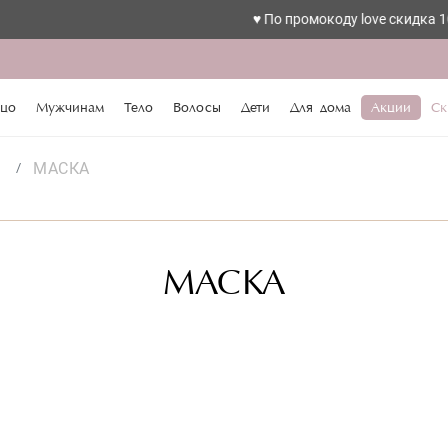
♥️ По промокоду love скидка 10%
цо
Мужчинам
Тело
Волосы
Дети
Для дома
Акции
Ск
i
МАСКА
МАСКА
а