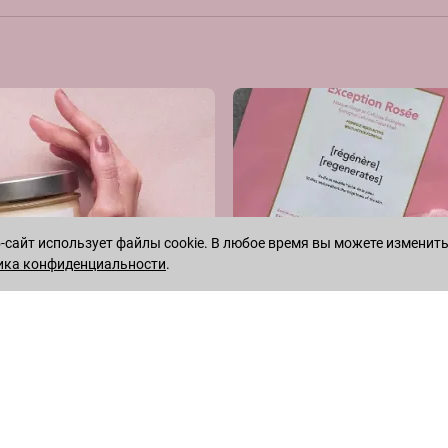
сайт использует файлы cookie. В любое время вы можете изменить
ика конфиденциальности
.
WHATSAPP
TELEGRAM
 территории России