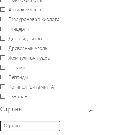
Аминокислоты
Антиоксиданты
Гиалуроновая кислота
Глицерин
Диоксид титана
Древесный уголь
Жемчужная пудра
Папаин
Пептиды
Ретинол (витамин А)
Сквалан
Страна