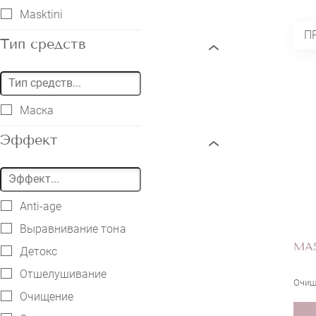
Masktini
П
Тип средств
Маска
Эффект
Anti-age
Выравнивание тона
MAS
Детокс
Отшелушивание
Очищ
Очищение