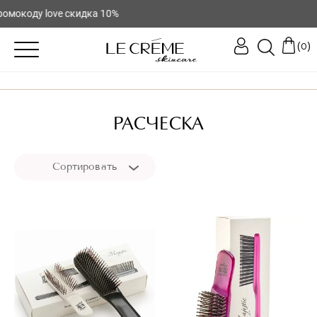
окоду love скидка 10%
(
)
0
РАСЧЕСКА
Сортировать