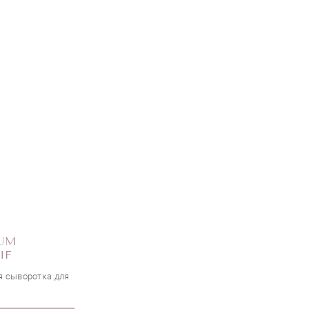
RUM
IF
я сыворотка для