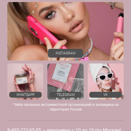
Договор оферты
Даю согласие на рекламную рассылку
Политика конфиденциальности
Реквизиты
Отзывы
INSTAGRAM
WHATSAPP
TELEGRAM
VK
* Meta признана экстремистской организацией и запрещена на
территории России
8-495-222-05-05
— ежедневно с 10 до 18 (по Москве)