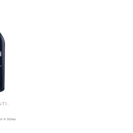
TI-
и и зоны