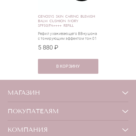
GENOSYS SKIN CARING BLEMISH
BALM CUSHION IVORY
SPF50/PA++++ REFILL
Рефил ухаживающего BB-кушона
с тонирующим эффектом тон 01
Ivory
5 880 ₽
В КОРЗИНУ
МАГАЗИН
Лицо
ПОКУПАТЕЛЯМ
Мужчинам
Тело
Способы оплаты
КОМПАНИЯ
Волосы