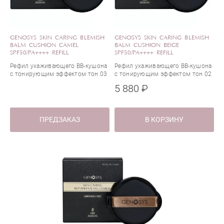
GENOSYS SKIN CARING BLEMISH
GENOSYS SKIN CARING BLEMISH
BALM CUSHION CAMEL
BALM CUSHION BEIGE
SPF50/PA++++ REFILL
SPF50/PA++++ REFILL
Рефил ухаживающего BB-кушона
Рефил ухаживающего BB-кушона
с тонирующим эффектом тон 03
с тонирующим эффектом тон 02
Camel
Beige
5 880 ₽
ПРЕДЗАКАЗ
В КОРЗИНУ