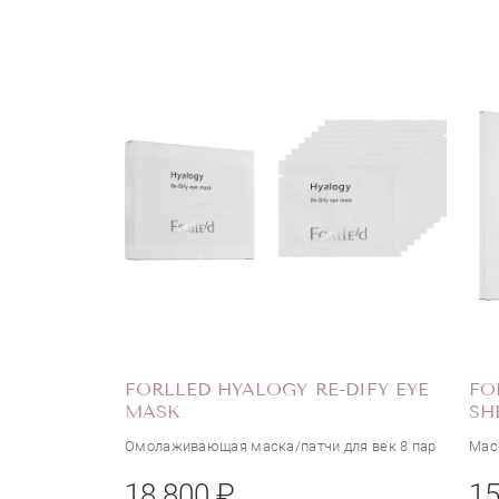
FORLLED HYALOGY RE-DIFY EYE
FO
MASK
SH
Омолаживающая маска/патчи для век 8 пар
Маск
18 800 ₽
15