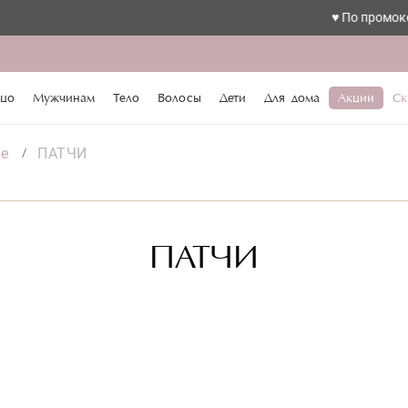
♥️ По промокоду l
цо
Мужчинам
Тело
Волосы
Дети
Для дома
Акции
Ск
le
ПАТЧИ
ПАТЧИ