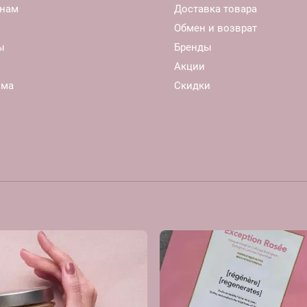
нам
Доставка товара
Обмен и возврат
ы
Бренды
Акции
ома
Скидки