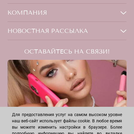
Мужчинам
Тело
Способы оплаты
КОМПАНИЯ
Волосы
Доставка товара
Дети
Обмен и возврат
О нас
НОВОСТНАЯ РАССЫЛКА
Для дома
Бренды
Контакты
Акции
Программа лояльности
ОСТАВАЙТЕСЬ НА СВЯЗИ!
Скидки
Блог
Договор оферты
Даю согласие на рекламную рассылку
Политика конфиденциальности
Реквизиты
Отзывы
INSTAGRAM
Для предоставления услуг на самом высоком уровне
наш веб-сайт использует файлы cookie. В любое время
вы можете изменить настройки в браузере. Более
подробную информацию вы найдете во вкладке