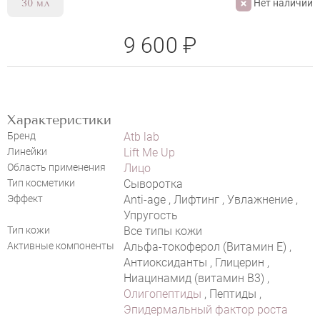
Нет наличии
30 мл
9 600 ₽
Характеристики
Бренд
Atb lab
Линейки
Lift Me Up
Область применения
Лицо
Тип косметики
Сыворотка
Эффект
Anti-age , Лифтинг , Увлажнение ,
НАПИСАТЬ ОТЗЫВ
Упругость
Тип кожи
Все типы кожи
Активные компоненты
Альфа-токоферол (Витамин E) ,
Антиоксиданты , Глицерин ,
Ниацинамид (витамин В3) ,
ATB LAB EXTRA LIFTING SERUM
Олигопептиды
, Пептиды ,
Эпидермальный фактор роста