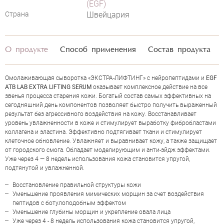
(EGF)
Страна
Швейцария
О продукте
Способ применения
Состав продукта
Омолаживающая сыворотка «ЭКСТРА-ЛИФТИНГ» с нейропептидами и
EGF
ATB LAB EXTRA LIFTING SERUM
оказывает комплексное действие на все
звенья процесса старения кожи. Богатый состав самых эф­фективных на
сегодняшний день компонентов позволяет быстро получить выраженный
результат без агрес­сивного воздействия на кожу. Восстанав­ливает
уровень увлажненности в коже и стимулирует выработку фибробластами
коллагена и эластина. Эффективно подтягивает ткани и стимулирует
клеточное обновление. Увлажняет и выравнивает кожу, а также защищает
от городского смога. Обладает моделирующим и анти-эйдж эффектами.
Уже через 4 — 8 недель использования кожа становится упругой,
подтянутой и увлажненной.
ОЦЕНКА
Восстановление правильной структуры кожи
Уменьшение проявления мимических морщин за счет воздействия
пептидов с ботулоподобным эффектом
Отправить
Уменьшение глубины морщин и укрепление овала лица
Уже через 4 - 8 недель использования кожа становится упругой,