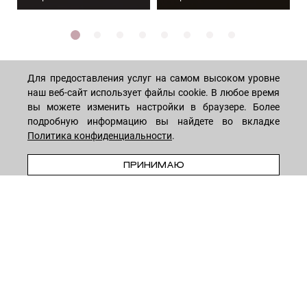
Для предоставления услуг на самом высоком уровне
наш веб-сайт использует файлы cookie. В любое время
МАГАЗИН
вы можете изменить настройки в браузере. Более
подробную информацию вы найдете во вкладке
Политика конфиденциальности
.
Лицо
ПОКУПАТЕЛЯМ
ПРЕДЗАКАЗ
Мужчинам
ПРИНИМАЮ
Тело
Способы оплаты
КОМПАНИЯ
Волосы
Доставка товара
Дети
Обмен и возврат
О нас
НОВОСТНАЯ РАССЫЛКА
Для дома
Бренды
Контакты
Акции
Программа лояльности
ОСТАВАЙТЕСЬ НА СВЯЗИ!
Скидки
Блог
Договор оферты